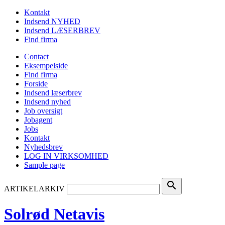
Kontakt
Indsend NYHED
Indsend LÆSERBREV
Find firma
Contact
Eksempelside
Find firma
Forside
Indsend læserbrev
Indsend nyhed
Job oversigt
Jobagent
Jobs
Kontakt
Nyhedsbrev
LOG IN VIRKSOMHED
Sample page
search
ARTIKELARKIV
Solrød Netavis