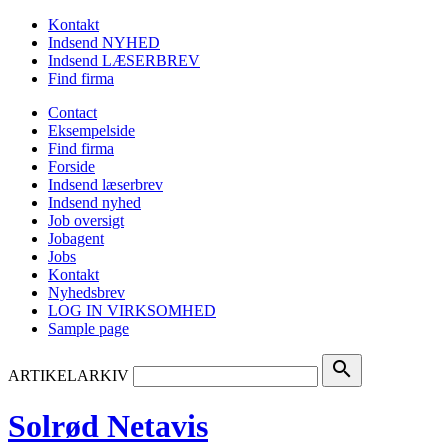
Kontakt
Indsend NYHED
Indsend LÆSERBREV
Find firma
Contact
Eksempelside
Find firma
Forside
Indsend læserbrev
Indsend nyhed
Job oversigt
Jobagent
Jobs
Kontakt
Nyhedsbrev
LOG IN VIRKSOMHED
Sample page
search
ARTIKELARKIV
Solrød Netavis