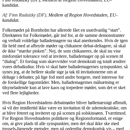
kandidat.
Af: Finn Rudaizky (DF),
Medlem af Region Hovedstaden, EU-
kandidat.
Folkemødet på Bornholm har allerede fået en usædvanlig “start”.
Direktøren for Folkemødet, går ind for, at de samme demonstranter
og verbalt voldelige ballademagere nu skal anerkendes. Hvis de igen
får held med at afbryde møder og chikanere debat-deltagere, så skal
de ikke “mærke pisken”. Nej, de som chikaneres, de skal nu vise
misforstået tolerance ved at invitere, ballademager op på scenen til
“dialog”. Et forslag som skævvrider vort demokrati og totalt ændrer
vores debatkultur. Hvis vi skal høre ballademagernes synspunkter, så
synes jeg, at de hellere skulle sige ja tak til invitationerne om at
deltage i debatter, på lige fod med andre borgere, med interesse for
de forskellige fagområder. Men, ballademagernes målsætning er
tilsyneladende kun at lave kaos og torpedere møder, som det er sket
ved flere lejligheder.
Hvis Region Hovedstadens debatmøder bliver bøllemæssigt afbrudt,
så vil der imidlertid ikke være en invitation til de udemokratiske, om
at blive feteret og inviteret op på scenen på solskinsøen. Tværtimod.
For Region Hovedstadens politikere og Regionsformand, er enige
om, at give plads til alle synspunkter, men det skal ikke ske med
trussels-lignende metoder, men på ordentlig demokratisk vis – med