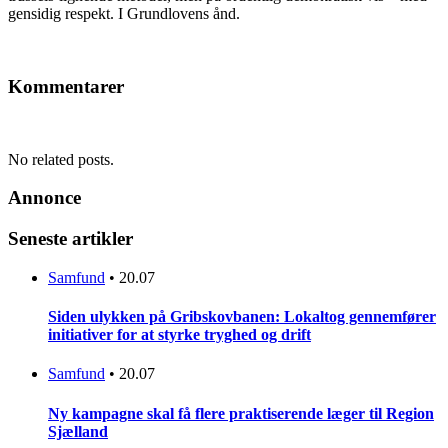
gensidig respekt. I Grundlovens ånd.
Kommentarer
No related posts.
Annonce
Seneste artikler
Samfund
•
20.07
Siden ulykken på Gribskovbanen: Lokaltog gennemfører
initiativer for at styrke tryghed og drift
Samfund
•
20.07
Ny kampagne skal få flere praktiserende læger til Region
Sjælland