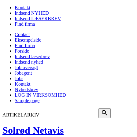
Kontakt
Indsend NYHED
Indsend LÆSERBREV
Find firma
Contact
Eksempelside
Find firma
Forside
Indsend læserbrev
Indsend nyhed
Job oversigt
Jobagent
Jobs
Kontakt
Nyhedsbrev
LOG IN VIRKSOMHED
Sample page
search
ARTIKELARKIV
Solrød Netavis