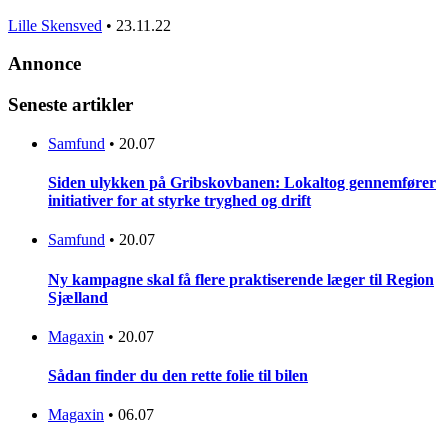
Lille Skensved
•
23.11.22
Annonce
Seneste artikler
Samfund
•
20.07
Siden ulykken på Gribskovbanen: Lokaltog gennemfører
initiativer for at styrke tryghed og drift
Samfund
•
20.07
Ny kampagne skal få flere praktiserende læger til Region
Sjælland
Magaxin
•
20.07
Sådan finder du den rette folie til bilen
Magaxin
•
06.07