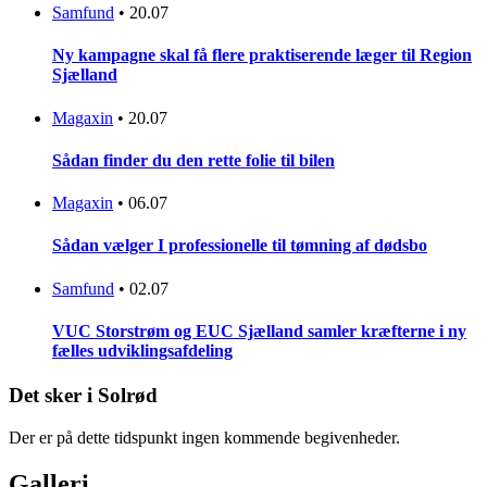
Samfund
•
20.07
Ny kampagne skal få flere praktiserende læger til Region
Sjælland
Magaxin
•
20.07
Sådan finder du den rette folie til bilen
Magaxin
•
06.07
Sådan vælger I professionelle til tømning af dødsbo
Samfund
•
02.07
VUC Storstrøm og EUC Sjælland samler kræfterne i ny
fælles udviklingsafdeling
Det sker i Solrød
Der er på dette tidspunkt ingen kommende begivenheder.
Galleri