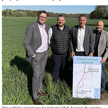
Den politiske styregruppe for Industrial Hub Zealand, fra venstre: