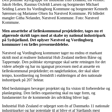
Jakob Helles, Rasmus Oxfeldt Larsen og borgmester Michael
Seiding Larsen fra Vordingborg Kommune og borgmester Kenneth
Sørensen og Marianne Olsen fra Næstved Kommune. På billedet
mangler Githa Nelander, Næstved Kommune. Foto: Næstved
Kommune.
Men ansættelse af fælleskommunal projektleder, tages nu et
afgørende skridt tages mod at skabe ny national industripark
på Sydsjælland. Det oplyser Næstved og Vordingborg
kommuner i en fælles pressemeddelelse.
Næstved og Vordingborg kommuner tager nu endnu et markant
skridt mod at realisere Industrial Hub Zealand mellem Bårse og
Tappernøje. Den politiske styregruppe skal sætte retningen for det
videre arbejde og har nu igangsat processen med at ansætte en
fælleskommunal projektleder; en nøglefunktion, der skal sikre
tempo, koordinering og fremdrift i etableringen af den nationale
industripark på 207 hektar.
Med beslutningen bevæger projektet sig fra vision til forberedelse og
planlægning. Den fælles organisering skal nu tage form, og
fundamentet for de kommende års udvikling bliver lagt.
Industrial Hub Zealand er udpeget som én af Danmarks 11 nationale
industriparker og har potentiale til at blive et af Sjællands mest