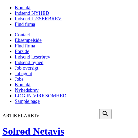
Kontakt
Indsend NYHED
Indsend LÆSERBREV
Find firma
Contact
Eksempelside
Find firma
Forside
Indsend læserbrev
Indsend nyhed
Job oversigt
Jobagent
Jobs
Kontakt
Nyhedsbrev
LOG IN VIRKSOMHED
Sample page
search
ARTIKELARKIV
Solrød Netavis