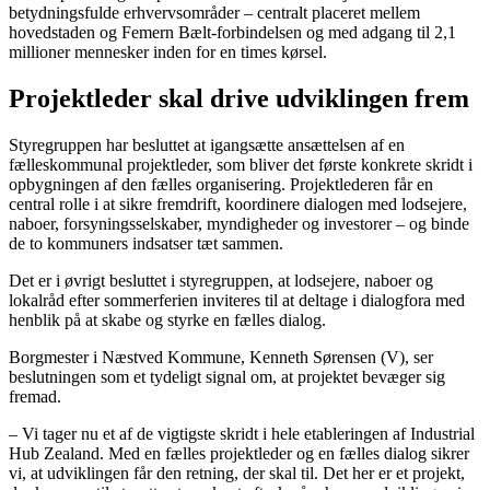
betydningsfulde erhvervsområder – centralt placeret mellem
hovedstaden og Femern Bælt-forbindelsen og med adgang til 2,1
millioner mennesker inden for en times kørsel.
Projektleder skal drive udviklingen frem
Styregruppen har besluttet at igangsætte ansættelsen af en
fælleskommunal projektleder, som bliver det første konkrete skridt i
opbygningen af den fælles organisering. Projektlederen får en
central rolle i at sikre fremdrift, koordinere dialogen med lodsejere,
naboer, forsyningsselskaber, myndigheder og investorer – og binde
de to kommuners indsatser tæt sammen.
Det er i øvrigt besluttet i styregruppen, at lodsejere, naboer og
lokalråd efter sommerferien inviteres til at deltage i dialogfora med
henblik på at skabe og styrke en fælles dialog.
Borgmester i Næstved Kommune, Kenneth Sørensen (V), ser
beslutningen som et tydeligt signal om, at projektet bevæger sig
fremad.
– Vi tager nu et af de vigtigste skridt i hele etableringen af Industrial
Hub Zealand. Med en fælles projektleder og en fælles dialog sikrer
vi, at udviklingen får den retning, der skal til. Det her er et projekt,