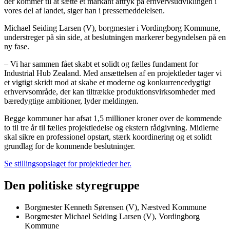
der kommer til at sætte et markant aftryk på erhvervsudviklingen i
vores del af landet, siger han i pressemeddelelsen.
Michael Seiding Larsen (V), borgmester i Vordingborg Kommune,
understreger på sin side, at beslutningen markerer begyndelsen på en
ny fase.
– Vi har sammen fået skabt et solidt og fælles fundament for
Industrial Hub Zealand. Med ansættelsen af en projektleder tager vi
et vigtigt skridt mod at skabe et moderne og konkurrencedygtigt
erhvervsområde, der kan tiltrække produktionsvirksomheder med
bæredygtige ambitioner, lyder meldingen.
Begge kommuner har afsat 1,5 millioner kroner over de kommende
to til tre år til fælles projektledelse og ekstern rådgivning. Midlerne
skal sikre en professionel opstart, stærk koordinering og et solidt
grundlag for de kommende beslutninger.
Se stillingsopslaget for projektleder her.
Den politiske styregruppe
Borgmester Kenneth Sørensen (V), Næstved Kommune
Borgmester Michael Seiding Larsen (V), Vordingborg
Kommune