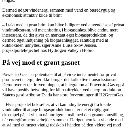
biogas.
Dermed udgør vindenergi sammen med vand en bæredygtig og
økonomisk attraktiv kilde til brint.
– I takt med at grøn brint kan blive billigere ved anvendelse af privat
vindmøllestrøm, vil metanisering i biogasanlæg blive endnu mere
interessant, da det giver en markant øget biogasproduktion, og
dermed øget indtjening på biogasanlægget, samtidig med at
kuldioxiden udnyttes, siger Anne-Luise Skov Jensen,
projektporteføljechef hos Hydrogen Valley i Hobro.
På vej mod et grønt gasnet
Power-to-Gas har potentiale til at påvirke incitamentet for privat
produceret energi, der ikke bruger det kollektive transmissionsnet.
Derudover er det forventningen, at integration af Power-to-Gas også
vil have positiv betydning for klimaaftrykket ved energiproduktion.
Statens gasdistributør Evida har store forventninger til H2GreenGas.
– Hvis projektet bekræfter, at vi kan udnytte energi fra lokale
vindmøller til at øge biogasproduktionen, er det et rigtig godt
eksempel på, at vi kan nå hurtigere i mål med den grønne omstilling,
når energiformerne arbejder sammen. Derigennem kan vi ende med
at stå med et meget vigtigt redskab i hånden på den videre vej mod