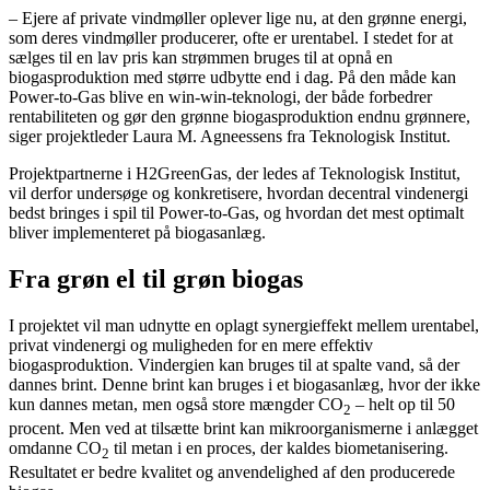
– Ejere af private vindmøller oplever lige nu, at den grønne energi,
som deres vindmøller producerer, ofte er urentabel. I stedet for at
sælges til en lav pris kan strømmen bruges til at opnå en
biogasproduktion med større udbytte end i dag. På den måde kan
Power-to-Gas blive en win-win-teknologi, der både forbedrer
rentabiliteten og gør den grønne biogasproduktion endnu grønnere,
siger projektleder Laura M. Agneessens fra Teknologisk Institut.
Projektpartnerne i H2GreenGas, der ledes af Teknologisk Institut,
vil derfor undersøge og konkretisere, hvordan decentral vindenergi
bedst bringes i spil til Power-to-Gas, og hvordan det mest optimalt
bliver implementeret på biogasanlæg.
Fra grøn el til grøn biogas
I projektet vil man udnytte en oplagt synergieffekt mellem urentabel,
privat vindenergi og muligheden for en mere effektiv
biogasproduktion. Vindergien kan bruges til at spalte vand, så der
dannes brint. Denne brint kan bruges i et biogasanlæg, hvor der ikke
kun dannes metan, men også store mængder CO
– helt op til 50
2
procent. Men ved at tilsætte brint kan mikroorganismerne i anlægget
omdanne CO
til metan i en proces, der kaldes biometanisering.
2
Resultatet er bedre kvalitet og anvendelighed af den producerede