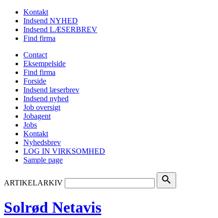
Kontakt
Indsend NYHED
Indsend LÆSERBREV
Find firma
Contact
Eksempelside
Find firma
Forside
Indsend læserbrev
Indsend nyhed
Job oversigt
Jobagent
Jobs
Kontakt
Nyhedsbrev
LOG IN VIRKSOMHED
Sample page
search
ARTIKELARKIV
Solrød Netavis