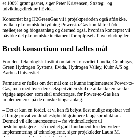
et 100% grønt gasnet, siger Peter Kristensen, Strategi- og
udviklingsdirektør i Evida.
Konsortiet bag H2GreenGas vil i projektperioden også afdække,
hvilken økonomisk betydning Power-to-Gas kan få for både
mølleejere og biogasanlæg og dermed også, hvordan konceptet vil
påvirke det økonomiske incitament for opførsel af nye vindmøller.
Bredt konsortium med fælles mål
Foruden Teknologisk Institut omfatter konsortiet Landia, Combigas,
Green Hydrogen Systems, Evida, Hydrogen Valley, Kuhr A/S og
Aarhus Universitet.
Partnerne er fælles om det mål om at kunne implementere Power-to-
Gas, men med hver deres ekspertviden skal de afdække en række
vigtige aspekter, som skal undersøges, før Power-to-Gas kan
implementeres på de danske biogasanlæg.
– Det er kun en fordel, at vi kan få belyst flest mulige aspekter ved
at bruge privat vindmøllestrøm til grønnere biogasproduktion.
Dermed vil alle interessenter – fra vindmølleejere til
beslutningstagere – stå med et godt fundament for den videre
implementering af teknologierne, siger projektleder Laura M.