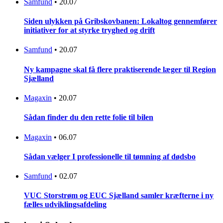
Samfund
•
20.07
Siden ulykken på Gribskovbanen: Lokaltog gennemfører
initiativer for at styrke tryghed og drift
Samfund
•
20.07
Ny kampagne skal få flere praktiserende læger til Region
Sjælland
Magaxin
•
20.07
Sådan finder du den rette folie til bilen
Magaxin
•
06.07
Sådan vælger I professionelle til tømning af dødsbo
Samfund
•
02.07
VUC Storstrøm og EUC Sjælland samler kræfterne i ny
fælles udviklingsafdeling