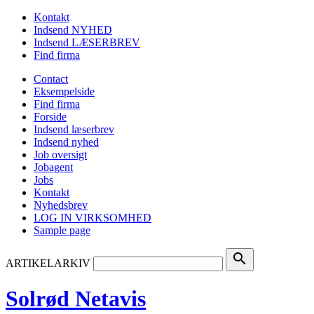
Kontakt
Indsend NYHED
Indsend LÆSERBREV
Find firma
Contact
Eksempelside
Find firma
Forside
Indsend læserbrev
Indsend nyhed
Job oversigt
Jobagent
Jobs
Kontakt
Nyhedsbrev
LOG IN VIRKSOMHED
Sample page
search
ARTIKELARKIV
Solrød Netavis